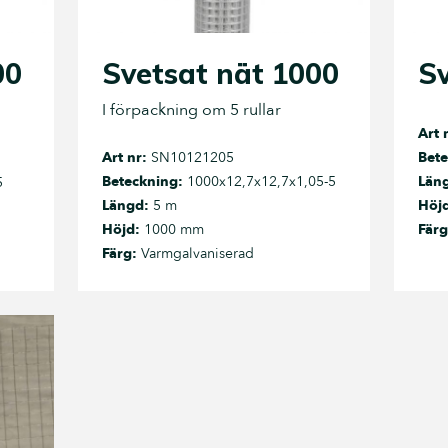
00
Svetsat nät 1000
Sv
I förpackning om 5 rullar
Art 
Art nr:
SN10121205
Bete
Beteckning:
1000x12,7x12,7x1,05-5
Län
5
Längd:
5 m
Höj
Höjd:
1000 mm
Färg
Färg:
Varmgalvaniserad