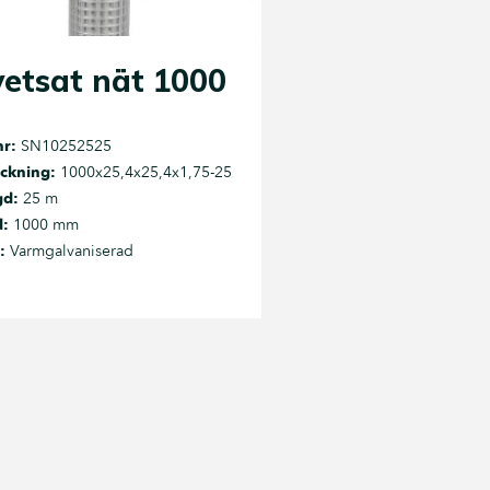
etsat nät 1000
nr:
SN10252525
ckning:
1000x25,4x25,4x1,75-25
gd:
25 m
d:
1000 mm
:
Varmgalvaniserad