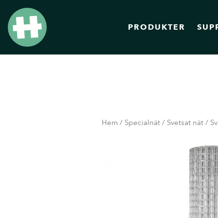
PRODUKTER
SUP
Hem
/
Specialnät
/
Svetsat nät
/ Sv