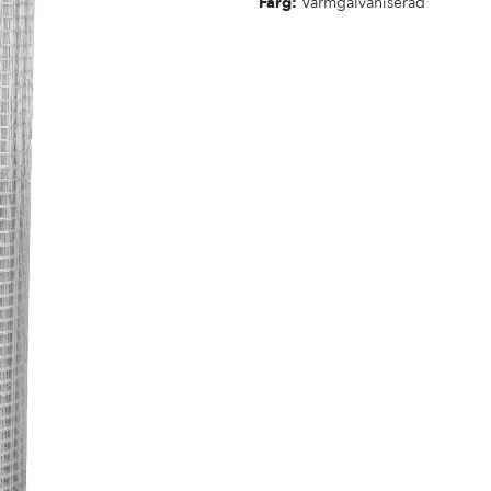
Färg:
Varmgalvaniserad