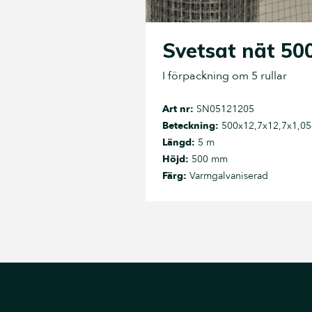
Svetsat nät 50
I förpackning om 5 rullar
Art nr:
SN05121205
Beteckning:
500x12,7x12,7x1,05
Längd:
5 m
Höjd:
500 mm
Färg:
Varmgalvaniserad