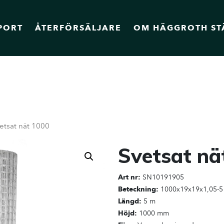
PORT
ÅTERFÖRSÄLJARE
OM HÄGGROTH ST
etsat nät 1000
Svetsat nä
Art nr:
SN10191905
Beteckning:
1000x19x19x1,05-5
Längd:
5 m
Höjd:
1000 mm