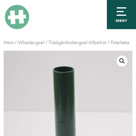
MENY
Hem
/
Villastängsel
/
Trädgårdsstängsel tillbehör
/ Fotplatta