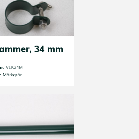
lammer, 34 mm
nr:
VEK34M
:
Mörkgrön