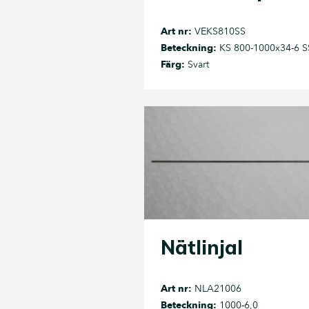
Art nr:
VEKS810SS
Beteckning:
KS 800-1000x34-6 S
Färg:
Svart
Nätlinjal
Art nr:
NLA21006
Beteckning:
1000-6,0