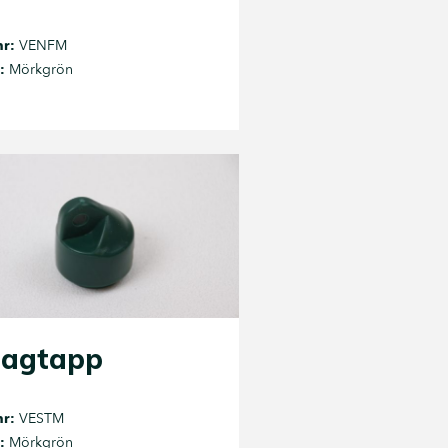
nr:
VENFM
:
Mörkgrön
tagtapp
nr:
VESTM
:
Mörkgrön