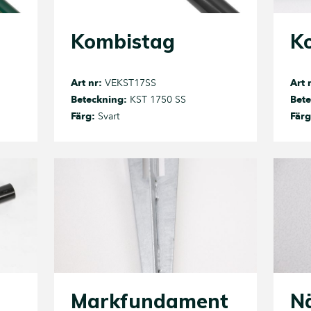
Kombistag
K
Art nr:
VEKST17SS
Art 
Beteckning:
KST 1750 SS
Bete
Färg:
Svart
Färg
Markfundament
Nä