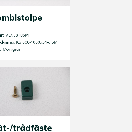
ombistolpe
nr:
VEKS810SM
ckning:
KS 800-1000x34-6 SM
:
Mörkgrön
t-/trådfäste