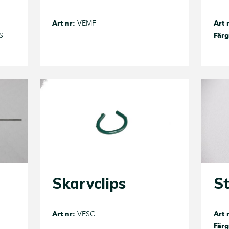
Art nr:
VEMF
Art 
S
Färg
Skarvclips
S
Art nr:
VESC
Art 
Färg