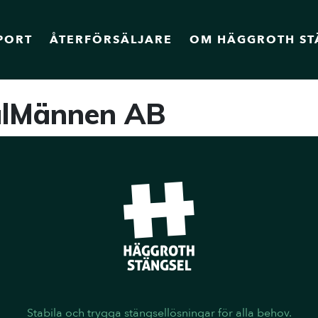
PORT
ÅTERFÖRSÄLJARE
OM HÄGGROTH ST
alMännen AB
Stabila och trygga stängsellösningar för alla behov.