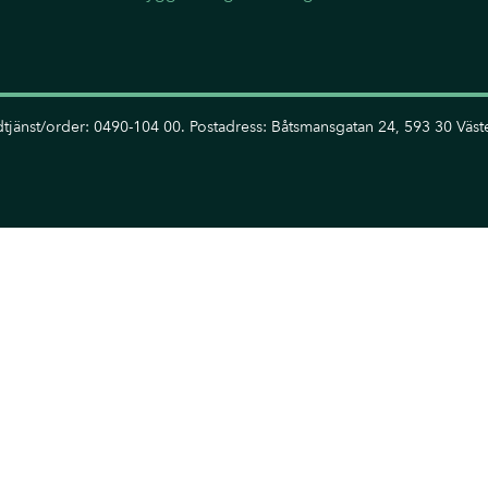
tjänst/order: 0490-104 00. Postadress: Båtsmansgatan 24, 593 30 Väste