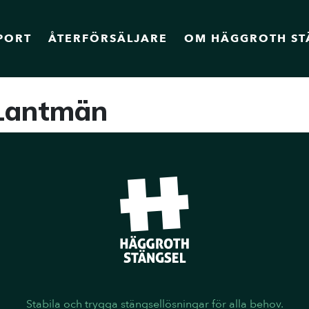
PORT
ÅTERFÖRSÄLJARE
OM HÄGGROTH ST
Lantmän
Stabila och trygga stängsellösningar för alla behov.