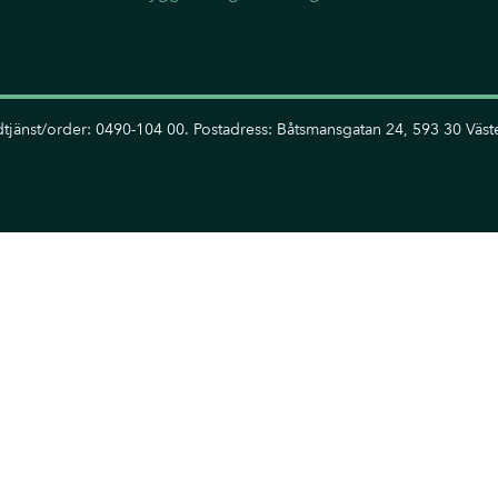
tjänst/order: 0490-104 00. Postadress: Båtsmansgatan 24, 593 30 Väste