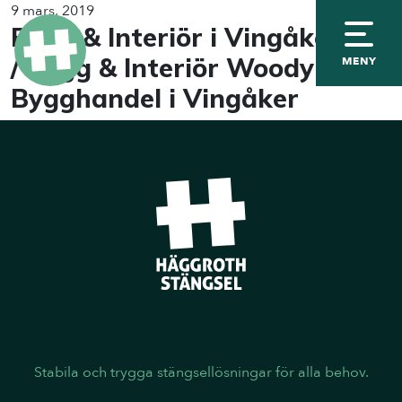
9 mars, 2019
Bygg & Interiör i Vingåker AB
/ Bygg & Interiör Woody
MENY
Bygghandel i Vingåker
Stabila och trygga stängsellösningar för alla behov.