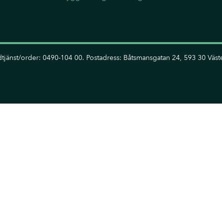
tjänst/order: 0490-104 00. Postadress: Båtsmansgatan 24, 593 30 Väste