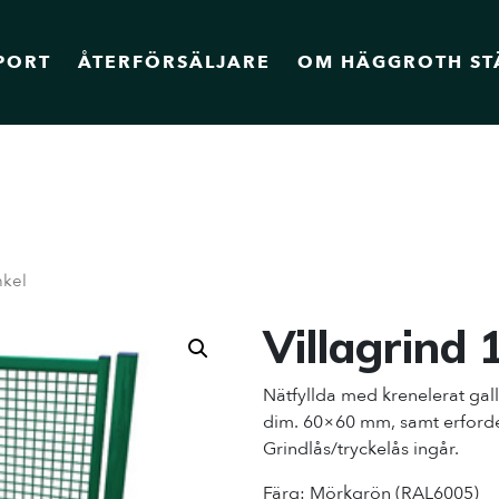
PORT
ÅTERFÖRSÄLJARE
OM HÄGGROTH ST
nkel
Villagrind 
Nätfyllda med krenelerat gal
dim. 60×60 mm, samt erforder
Grindlås/tryckelås ingår.
Färg: Mörkgrön (RAL6005)