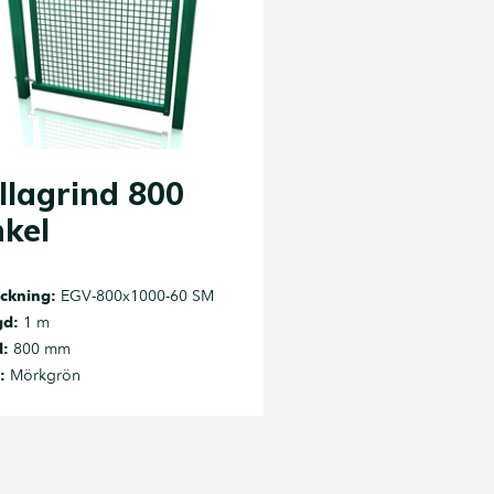
llagrind 800
nkel
ckning:
EGV-800x1000-60 SM
gd:
1 m
d:
800 mm
:
Mörkgrön