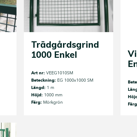
Trädgårdsgrind
Vi
1000 Enkel
E
Art nr:
VEEG1010SM
Beteckning:
EG 1000x1000 SM
Bete
Längd:
1 m
Län
Höjd:
1000 mm
Höj
Färg:
Mörkgrön
Färg