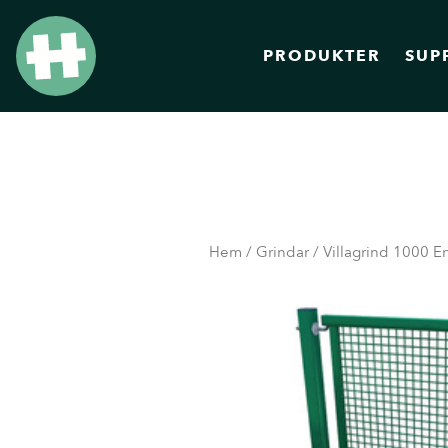
PRODUKTER
SUP
Hem
/
Grindar
/ Villagrind 1000 E