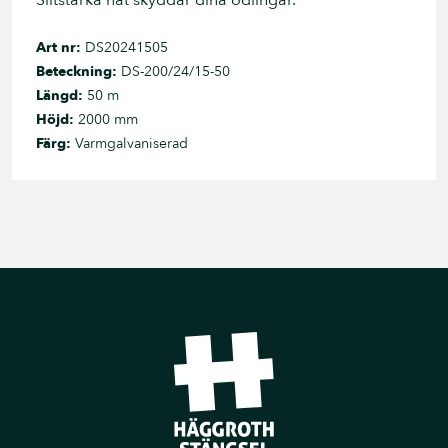
Slitstarka nät skyddar dina odlingar.
Art nr:
DS20241505
Beteckning:
DS-200/24/15-50
Längd:
50 m
Höjd:
2000 mm
Färg:
Varmgalvaniserad