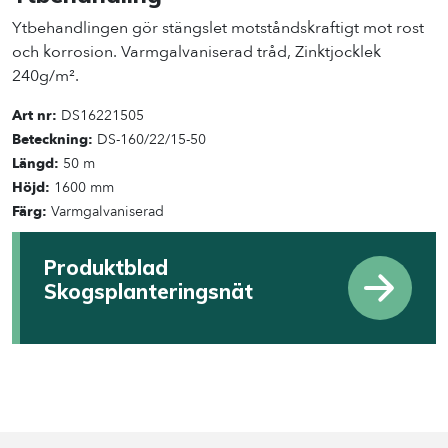
Ytbehandlingen gör stängslet motståndskraftigt mot rost
och korrosion. Varmgalvaniserad tråd, Zinktjocklek
240g/m².
Art nr:
DS16221505
Beteckning:
DS-160/22/15-50
Längd:
50 m
Höjd:
1600 mm
Färg:
Varmgalvaniserad
Produktblad
Skogsplanteringsnät